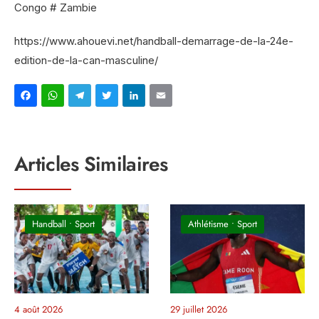
Congo # Zambie
https://www.ahouevi.net/handball-demarrage-de-la-24e-
edition-de-la-can-masculine/
Facebook
WhatsApp
Telegram
Twitter
LinkedIn
Email
Articles Similaires
Handball
•
Sport
Athlétisme
•
Sport
4 août 2026
29 juillet 2026