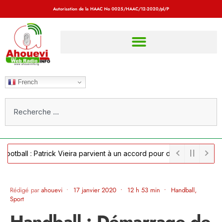
Autorisation de la HAAC No
0025/HAAC/12-2020/pl/P
French
ll : Patrick Vieira parvient à un accord pour devenir sélectionneur 
Rédigé par
ahouevi
•
17 janvier 2020
•
12 h 53 min
•
Handball
,
Sport
Handball : Démarrage de