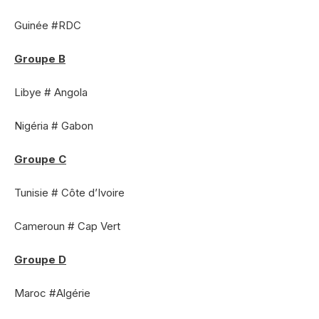
Guinée #RDC
Groupe B
Libye # Angola
Nigéria # Gabon
Groupe C
Tunisie # Côte d’Ivoire
Cameroun # Cap Vert
Groupe D
Maroc #Algérie