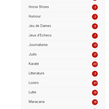
Horse Shoes
3
Humour
3
Jeu de Dames
6
Jeux d'Echecs
7
Journalisme
13
Judo
17
Karaté
65
Litterature
3
Loisirs
81
Lutte
10
Maracana
19