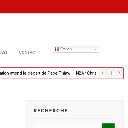
French
AST
CONTACT
tend le départ de Pape Thiaw
NBA : Chris Bosh sur son embolie pulmon
RECHERCHE