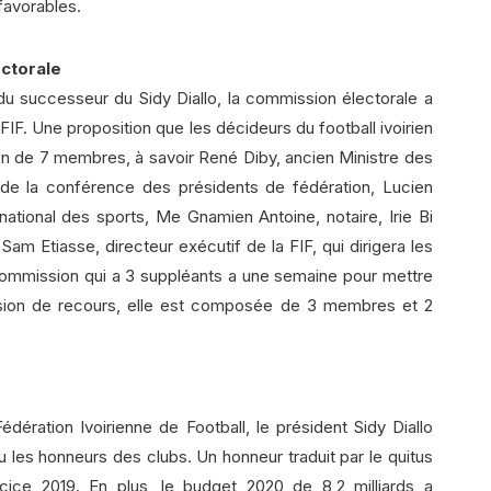
favorables.
ectorale
du successeur du Sidy Diallo, la commission électorale a
FIF. Une proposition que les décideurs du football ivoirien
n de 7 membres, à savoir René Diby, ancien Ministre des
e la conférence des présidents de fédération, Lucien
national des sports, Me Gnamien Antoine, notaire, Irie Bi
Sam Etiasse, directeur exécutif de la FIF, qui dirigera les
 commission qui a 3 suppléants a une semaine pour mettre
sion de recours, elle est composée de 3 membres et 2
dération Ivoirienne de Football, le président Sidy Diallo
reçu les honneurs des clubs. Un honneur traduit par le quitus
cice 2019. En plus, le budget 2020 de 8,2 milliards a