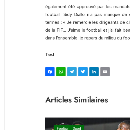
également été approuvé par les mandats
football, Sidy Diallo n’a pas manqué de
termes : « Je remercie les dirigeants de c
de la FIF… J’aime le football et j’ai fait 
dans l’ensemble, je repars du milieu du fo
Ted
Facebook
WhatsApp
Telegram
Twitter
Linked
Ema
Articles Similaires
Football
•
Sport