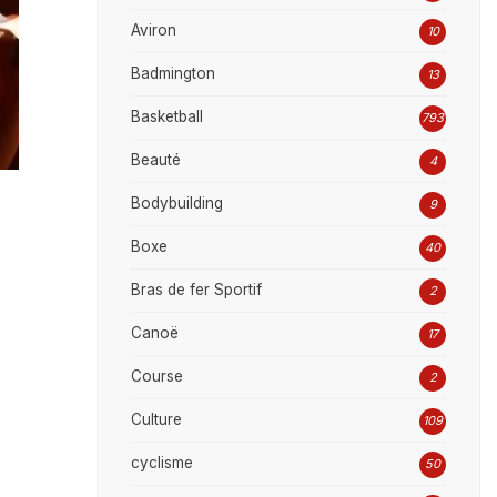
Aviron
10
Badmington
13
Basketball
793
Beauté
4
Bodybuilding
9
Boxe
40
Bras de fer Sportif
2
Canoë
17
Course
2
Culture
109
cyclisme
50