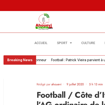
ACCUEIL
SPORT
CULTURE
Breaking News
Football : Patrick Vieira parvient à un acco
Rédigé par
ahouevi
•
9 juillet 2020
•
5 h 13 min
Football / Côte d’I
l’AG ordinaire de l