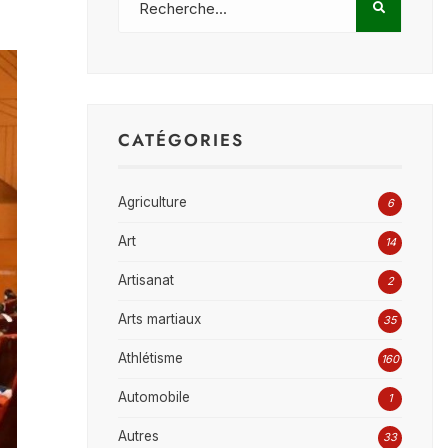
CATÉGORIES
Agriculture
6
Art
14
Artisanat
2
Arts martiaux
35
Athlétisme
160
Automobile
1
Autres
33