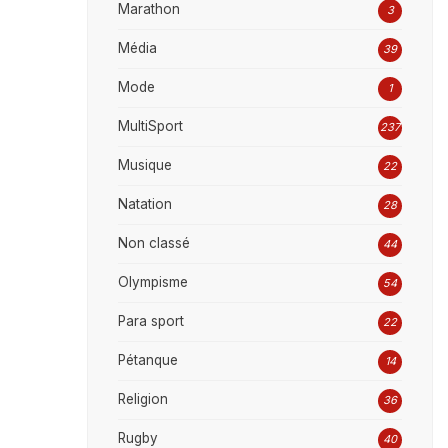
Marathon
3
Média
39
Mode
1
MultiSport
237
Musique
22
Natation
28
Non classé
44
Olympisme
54
Para sport
22
Pétanque
14
Religion
36
Rugby
40