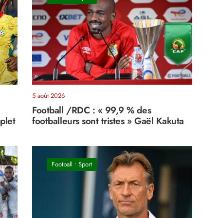
5 août 2026
Football /RDC : « 99,9 % des
plet
footballeurs sont tristes » Gaël Kakuta
Football
•
Sport