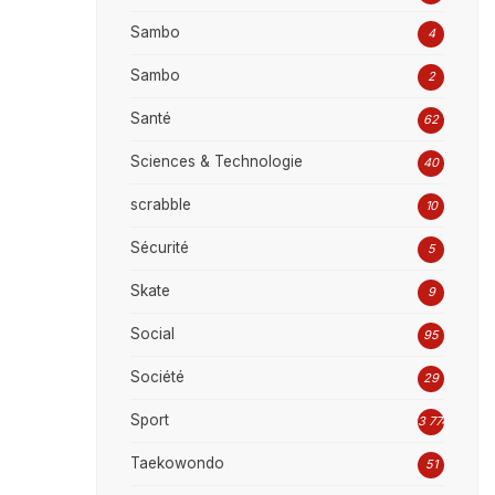
Sambo
4
Sambo
2
Santé
62
Sciences & Technologie
40
scrabble
10
Sécurité
5
Skate
9
Social
95
Société
29
Sport
3 774
Taekowondo
51