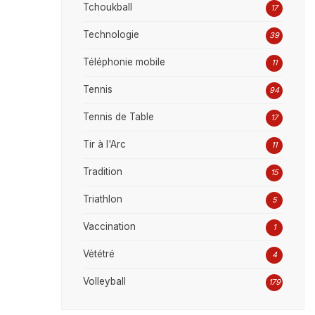
Tchoukball
17
Technologie
39
Téléphonie mobile
11
Tennis
94
Tennis de Table
17
Tir à l'Arc
11
Tradition
15
Triathlon
5
Vaccination
1
Vététré
4
Volleyball
179