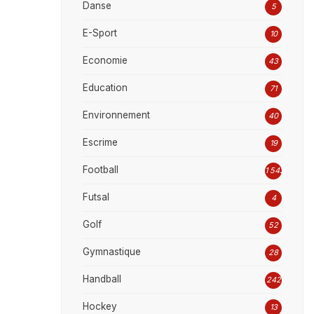
Danse
5
E-Sport
10
Economie
43
Education
71
Environnement
40
Escrime
19
Football
1 542
Futsal
4
Golf
52
Gymnastique
28
Handball
242
Hockey
13