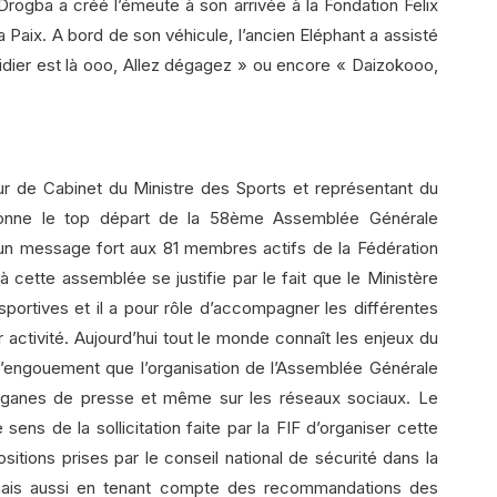
r Drogba a créé l’émeute à son arrivée à la Fondation Felix
Paix. A bord de son véhicule, l’ancien Eléphant a assisté
Didier est là ooo, Allez dégagez » ou encore « Daizokooo,
ur de Cabinet du Ministre des Sports et représentant du
 donne le top départ de la 58ème Assemblée Générale
é un message fort aux 81 membres actifs de la Fédération
 cette assemblée se justifie par le fait que le Ministère
sportives et il a pour rôle d’accompagner les différentes
activité. Aujourd’hui tout le monde connaît les enjeux du
t l’engouement que l’organisation de l’Assemblée Générale
 organes de presse et même sur les réseaux sociaux. Le
 sens de la sollicitation faite par la FIF d’organiser cette
tions prises par le conseil national de sécurité dans la
mais aussi en tenant compte des recommandations des