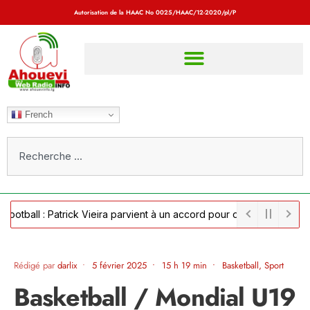
Autorisation de la HAAC No
0025/HAAC/12-2020/pl/P
French
ll : Patrick Vieira parvient à un accord pour devenir sélectionneur 
Rédigé par
darlix
•
5 février 2025
•
15 h 19 min
•
Basketball
,
Sport
Basketball / Mondial U19