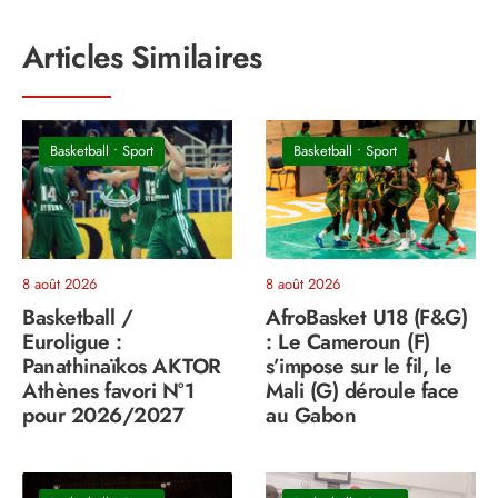
Articles Similaires
Basketball
•
Sport
Basketball
•
Sport
8 août 2026
8 août 2026
Basketball /
AfroBasket U18 (F&G)
Euroligue :
: Le Cameroun (F)
Panathinaïkos AKTOR
s’impose sur le fil, le
Athènes favori N°1
Mali (G) déroule face
pour 2026/2027
au Gabon