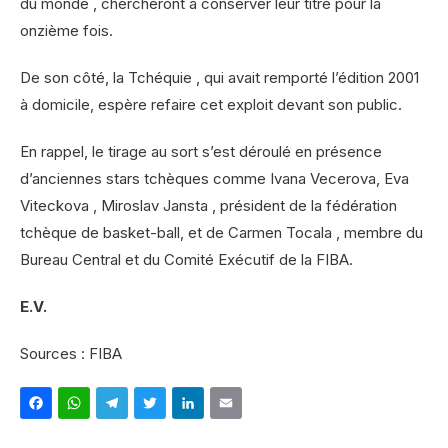
du monde , chercheront à conserver leur titre pour la
onzième fois.
De son côté, la Tchéquie , qui avait remporté l’édition 2001
à domicile, espère refaire cet exploit devant son public.
En rappel, le tirage au sort s’est déroulé en présence
d’anciennes stars tchèques comme Ivana Vecerova, Eva
Viteckova , Miroslav Jansta , président de la fédération
tchèque de basket-ball, et de Carmen Tocala , membre du
Bureau Central et du Comité Exécutif de la FIBA.
E.V
.
Sources : FIBA
Facebook
WhatsApp
Telegram
Twitter
LinkedIn
Email