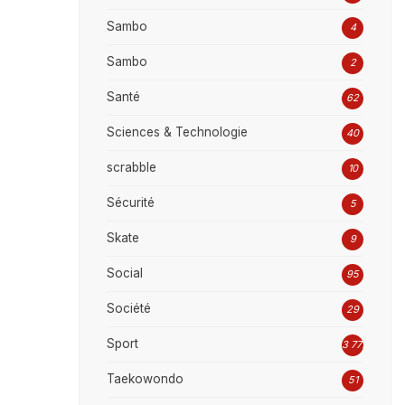
Sambo
4
Sambo
2
Santé
62
Sciences & Technologie
40
scrabble
10
Sécurité
5
Skate
9
Social
95
Société
29
Sport
3 777
Taekowondo
51