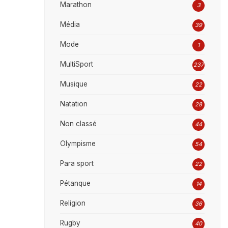
Marathon
3
Média
39
Mode
1
MultiSport
237
Musique
22
Natation
28
Non classé
44
Olympisme
54
Para sport
22
Pétanque
14
Religion
36
Rugby
40