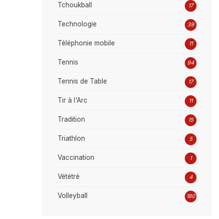
Tchoukball
17
Technologie
39
Téléphonie mobile
11
Tennis
94
Tennis de Table
17
Tir à l'Arc
11
Tradition
15
Triathlon
5
Vaccination
1
Vététré
4
Volleyball
180