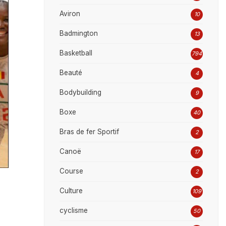
Aviron
10
Badmington
13
Basketball
794
Beauté
4
Bodybuilding
9
Boxe
40
Bras de fer Sportif
2
Canoë
17
Course
2
Culture
109
cyclisme
50