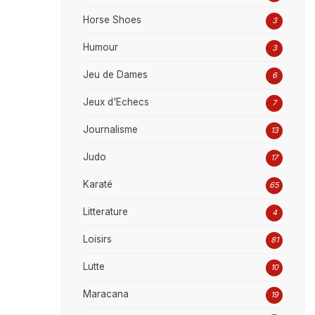
Horse Shoes
3
Humour
3
Jeu de Dames
6
Jeux d'Echecs
7
Journalisme
13
Judo
17
Karaté
65
Litterature
4
Loisirs
81
Lutte
10
Maracana
19