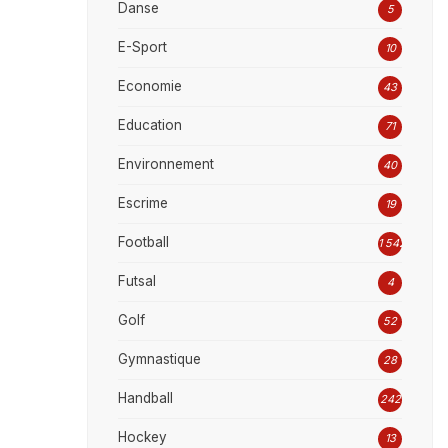
Danse
5
E-Sport
10
Economie
43
Education
71
Environnement
40
Escrime
19
Football
1 542
Futsal
4
Golf
52
Gymnastique
28
Handball
242
Hockey
13