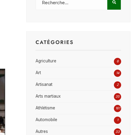
CATÉGORIES
Agriculture
6
Art
14
Artisanat
2
Arts martiaux
35
Athlétisme
161
Automobile
1
Autres
33