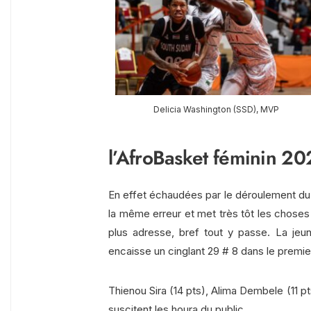
Delicia Washington (SSD), MVP
l’AfroBasket féminin 20
En effet échaudées par le déroulement du 
la même erreur et met très tôt les choses 
plus adresse, bref tout y passe. La je
encaisse un cinglant 29 # 8 dans le premie
Thienou Sira (14 pts), Alima Dembele (11 p
suscitent les houra du public.