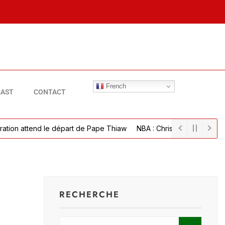
French
AST
CONTACT
tend le départ de Pape Thiaw
NBA : Chris Bosh sur son embolie pulmo
RECHERCHE