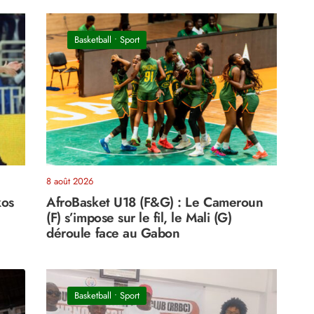
Basketball
•
Sport
8 août 2026
kos
AfroBasket U18 (F&G) : Le Cameroun
(F) s’impose sur le fil, le Mali (G)
déroule face au Gabon
Basketball
•
Sport