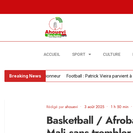
ACCUEIL
SPORT
CULTURE
Breaking News
Football : Patrick Vieira parvient à un acc
Rédigé par
ahouevi
•
3 août 2025
•
1 h 50 min
•
Basketball / Afro
Mali sans trembler