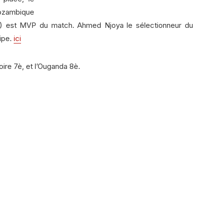
Mozambique
s) est MVP du match. Ahmed Njoya le sélectionneur du
ipe.
ici
ire 7è, et l’Ouganda 8è.
In
il