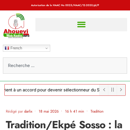
Autorisation de la HAAC No
0025/HAAC/12-2020/pl/P
French
nt à un accord pour devenir sélectionneur du Sénégal alors que la f
 officialise le retour d'Hervé Renard au poste de sélectionneur
Rédigé par
darlix
•
18 mai 2026
•
16 h 41 min
•
Tradition
Tradition/Ekpé Sosso : la