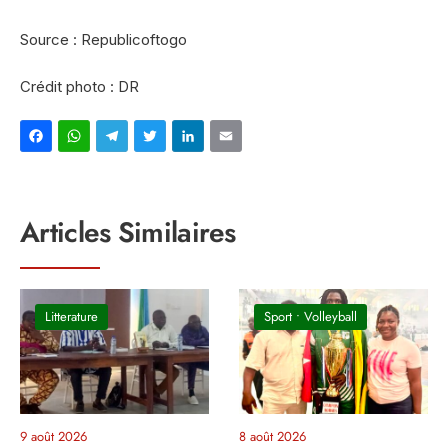
Source : Republicoftogo
Crédit photo : DR
Facebook
WhatsApp
Telegram
Twitter
LinkedIn
Email
Articles Similaires
Litterature
Sport
•
Volleyball
9 août 2026
8 août 2026