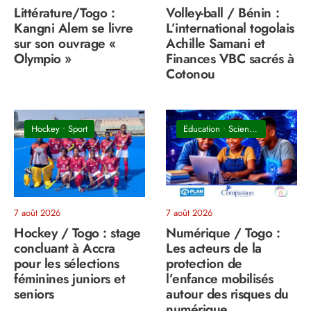
Littérature/Togo :
Volley-ball / Bénin :
Kangni Alem se livre
L’international togolais
sur son ouvrage «
Achille Samani et
Olympio »
Finances VBC sacrés à
Cotonou
Hockey
•
Sport
Education
•
Sciences & Technologie
7 août 2026
7 août 2026
Hockey / Togo : stage
Numérique / Togo :
concluant à Accra
Les acteurs de la
pour les sélections
protection de
féminines juniors et
l’enfance mobilisés
seniors
autour des risques du
numérique