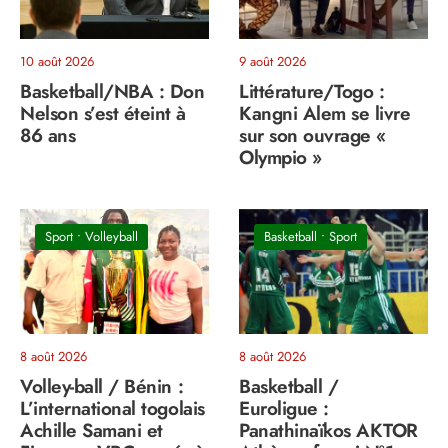
10 août 2026
9 août 2026
Basketball/NBA : Don
Littérature/Togo :
Nelson s’est éteint à
Kangni Alem se livre
86 ans
sur son ouvrage «
Olympio »
Sport
•
Volleyball
Basketball
•
Sport
8 août 2026
8 août 2026
Volley-ball / Bénin :
Basketball /
L’international togolais
Euroligue :
Achille Samani et
Panathinaïkos AKTOR