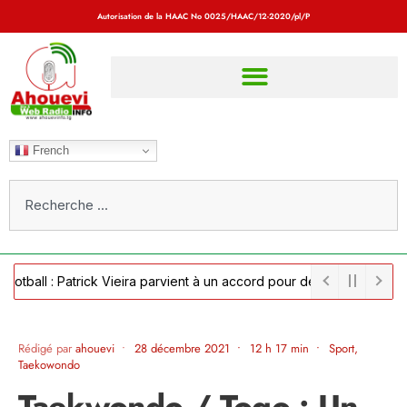
Autorisation de la HAAC No
0025/HAAC/12-2020/pl/P
French
l : Patrick Vieira parvient à un accord pour devenir sélectionneur d
Rédigé par
ahouevi
•
28 décembre 2021
•
12 h 17 min
•
Sport
,
Taekowondo
Taekwondo / Togo : Un