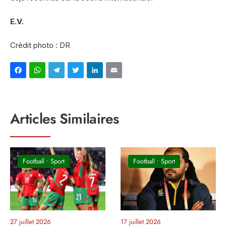
E.V.
Crédit photo : DR
Facebook
WhatsApp
Telegram
Twitter
LinkedIn
Email
Articles Similaires
Football
•
Sport
Football
•
Sport
27 juillet 2026
17 juillet 2026