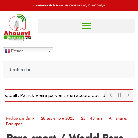
Autorisation de la HAAC No
0025/HAAC/12-2020/pl/P
French
ll : Patrick Vieira parvient à un accord pour devenir sélectionneur 
Rédigé par
darlix
•
28 septembre 2025
•
23 h 43 min
•
Athlétisme
,
Para sport
Para sport / World Para