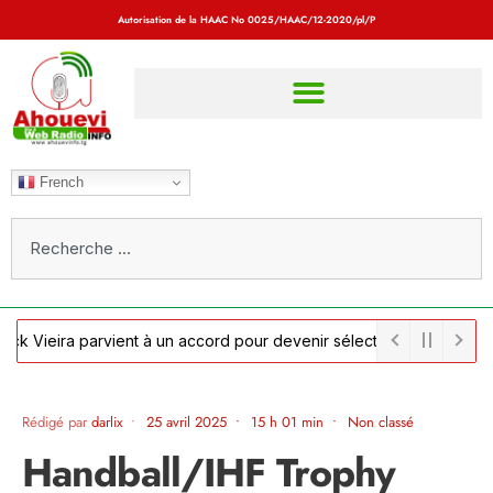
Autorisation de la HAAC No
0025/HAAC/12-2020/pl/P
French
Vieira parvient à un accord pour devenir sélectionneur du Sénégal a
Rédigé par
darlix
•
25 avril 2025
•
15 h 01 min
•
Non classé
Handball/IHF Trophy