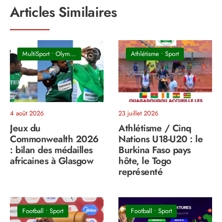
Articles Similaires
MultiSport
•
Olympisme
Athlétisme
•
Sport
4 août 2026
23 juillet 2026
Jeux du
Athlétisme / Cinq
Commonwealth 2026
Nations U18-U20 : le
: bilan des médailles
Burkina Faso pays
africaines à Glasgow
hôte, le Togo
représenté
Football
•
Sport
Football
•
Sport