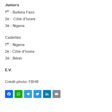
Juniors
er
1
: Burkina Faso
2è : Côte d’Ivoire
3è : Nigeria
Cadettes
er
1
: Nigeria
2è : Côte d’Ivoire
3è : Bénin
E.V.
Crédit photo: FBHB
Facebook
WhatsApp
Telegram
Twitter
LinkedIn
Email