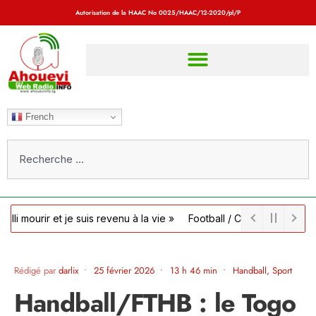
Autorisation de la HAAC No
0025/HAAC/12-2020/pl/P
French
rir et je suis revenu à la vie »
Football / Côte d’Ivoire : la FIF of
Rédigé par
darlix
•
25 février 2026
•
13 h 46 min
•
Handball
,
Sport
Handball/FTHB : le Togo