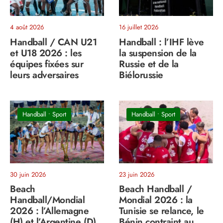
4 août 2026
16 juillet 2026
Handball / CAN U21
Handball : l’IHF lève
et U18 2026 : les
la suspension de la
équipes fixées sur
Russie et de la
leurs adversaires
Biélorussie
Handball
•
Sport
Handball
•
Sport
30 juin 2026
23 juin 2026
Beach
Beach Handball /
Handball/Mondial
Mondial 2026 : la
2026 : l’Allemagne
Tunisie se relance, le
(H) et l’Argentine (D)
Bénin contraint au