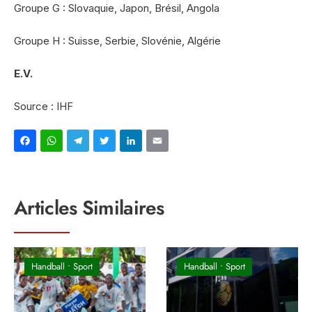
Groupe G : Slovaquie, Japon, Brésil, Angola
Groupe H : Suisse, Serbie, Slovénie, Algérie
E.V.
Source : IHF
Facebook
WhatsApp
Telegram
Twitter
LinkedIn
Email
Articles Similaires
Handball
•
Sport
Handball
•
Sport