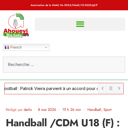
Autorisation de la HAAC No
0025/HAAC/12-2020/pl/P
French
all : Patrick Vieira parvient à un accord pour devenir sélectionneu
Rédigé par
darlix
•
8 mai 2026
•
19 h 26 min
•
Handball
,
Sport
Handball /CDM U18 (F) :