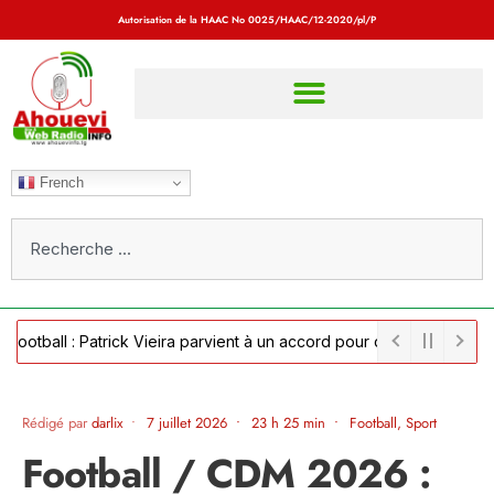
Autorisation de la HAAC No
0025/HAAC/12-2020/pl/P
French
ll : Patrick Vieira parvient à un accord pour devenir sélectionneur
Rédigé par
darlix
•
7 juillet 2026
•
23 h 25 min
•
Football
,
Sport
Football / CDM 2026 :