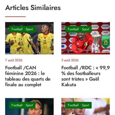
Articles Similaires
Football
•
Sport
Football
•
Sport
7 août 2026
5 août 2026
Football /CAN
Football /RDC : « 99,9
féminine 2026 : le
% des footballeurs
tableau des quarts de
sont tristes » Gaël
finale au complet
Kakuta
Football
•
Sport
Football
•
Sport