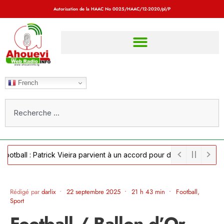
Autorisation de la HAAC No
0025/HAAC/12-2020/pl/P
French
l : Patrick Vieira parvient à un accord pour devenir sélectionneur 
Rédigé par
darlix
•
22 septembre 2025
•
21 h 43 min
•
Football
,
Sport
Football / Ballon d’Or