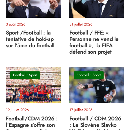
3 août 2026
31 juillet 2026
Sport /Football : la
Football / FFE: «
tentative de hold-up
Personne ne vend le
sur l’âme du football
football », la FIFA
défend son projet
Football
•
Sport
Football
•
Sport
19 juillet 2026
17 juillet 2026
Football/CDM 2026 :
Football / CDM 2026
l’Espagne s’offre son
: Le Slovène Slavko