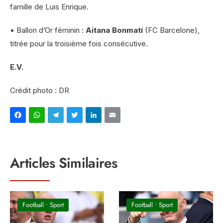
famille de Luis Enrique.
• Ballon d’Or féminin :
Aitana Bonmatí
(FC Barcelone),
titrée pour la troisième fois consécutive.
E.V.
Crédit photo : DR
Facebook
WhatsApp
Telegram
Twitter
LinkedIn
Email
Articles Similaires
Football
•
Sport
Football
•
Sport