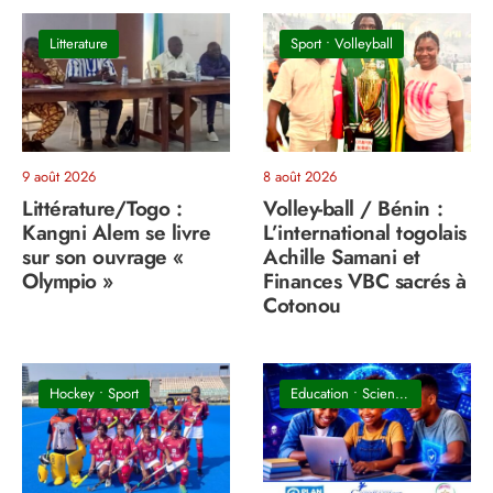
Litterature
Sport
•
Volleyball
9 août 2026
8 août 2026
Littérature/Togo :
Volley-ball / Bénin :
Kangni Alem se livre
L’international togolais
sur son ouvrage «
Achille Samani et
Olympio »
Finances VBC sacrés à
Cotonou
Hockey
•
Sport
Education
•
Sciences & Technologie