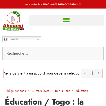
Autorisation de la HAAC No
0025/HAAC/12-2020/pl/P
French
ira parvient à un accord pour devenir sélectionneur du Sénégal alor
e : la FIF officialise le retour d'Hervé Renard au poste de sélectionn
Rédigé par
darlix
•
27 mars 2026
•
18 h 41 min
•
Education
Éducation / Togo : la