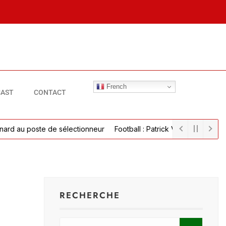
French
AST
CONTACT
 poste de sélectionneur
Football : Patrick Vieira parvient à un acc
RECHERCHE