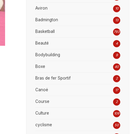
Aviron
10
Badmington
13
Basketball
793
Beauté
4
Bodybuilding
9
Boxe
40
Bras de fer Sportif
2
Canoë
17
Course
2
Culture
109
cyclisme
50