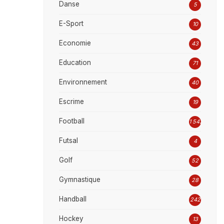
Danse
5
E-Sport
10
Economie
43
Education
71
Environnement
40
Escrime
19
Football
1 542
Futsal
4
Golf
52
Gymnastique
28
Handball
242
Hockey
13