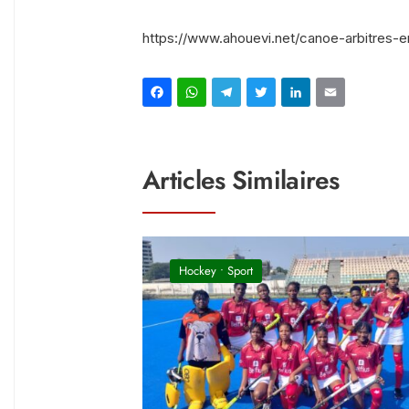
https://www.ahouevi.net/canoe-arbitres-e
Facebook
WhatsApp
Telegram
Twitter
Linked
Ema
Articles Similaires
Hockey
•
Sport