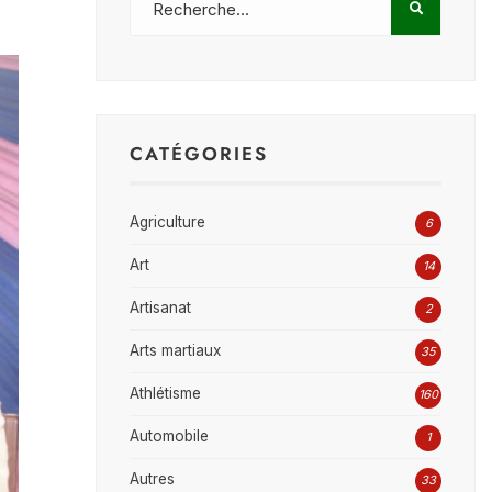
CATÉGORIES
Agriculture
6
Art
14
Artisanat
2
Arts martiaux
35
Athlétisme
160
Automobile
1
Autres
33