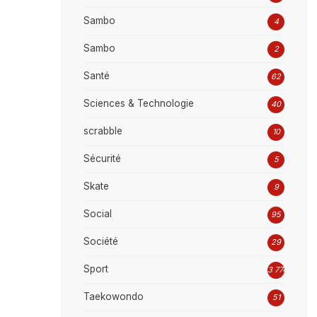
Sambo
4
Sambo
2
Santé
62
Sciences & Technologie
40
scrabble
10
Sécurité
5
Skate
9
Social
95
Société
29
Sport
3 774
Taekowondo
51