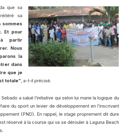
nda que sa
réitéré sa
s sommes
. Et pour
à partir
arer. Nous
parons la
ntrer dans
tre que je
st totale”
, a-t-il précisé.
ebado a salué l’initiative qui selon lui marie la logique du
faire du sport un levier de développement en l’inscrivant
oppement (PND). En rappel, le stage proprement dit dure
 est réservé à la course qui va se dérouler à Laguna Beach
s.