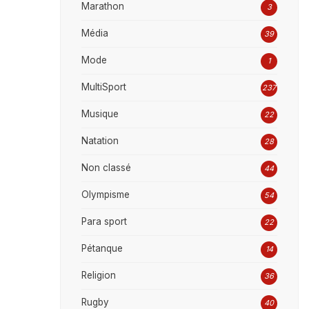
Marathon
3
Média
39
Mode
1
MultiSport
237
Musique
22
Natation
28
Non classé
44
Olympisme
54
Para sport
22
Pétanque
14
Religion
36
Rugby
40