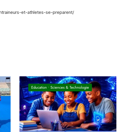
ntraineurs-et-athletes-se-preparent/
In
il
Education
•
Sciences & Technologie