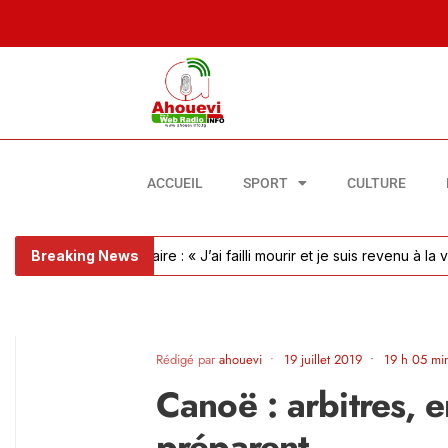
ACCUEIL
SPORT
CULTURE
lie pulmonaire : « J’ai failli mourir et je suis revenu à la vie »
Breaking News
Foo
Rédigé par
ahouevi
•
19 juillet 2019
•
19 h 05 mi
Canoë : arbitres, e
préparent