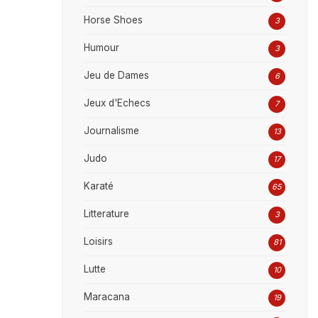
Horse Shoes
3
Humour
3
Jeu de Dames
6
Jeux d'Echecs
7
Journalisme
13
Judo
17
Karaté
65
Litterature
3
Loisirs
81
Lutte
10
Maracana
19