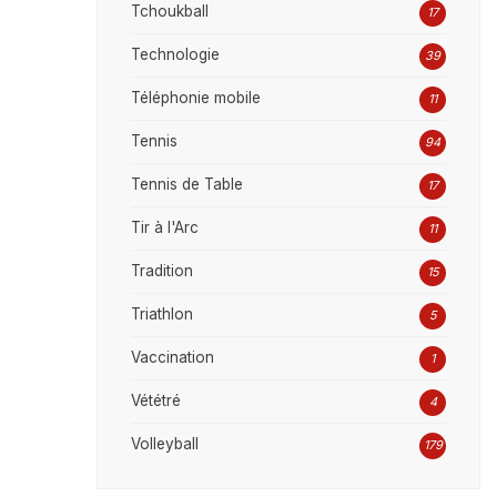
Tchoukball
17
Technologie
39
Téléphonie mobile
11
Tennis
94
Tennis de Table
17
Tir à l'Arc
11
Tradition
15
Triathlon
5
Vaccination
1
Vététré
4
Volleyball
179