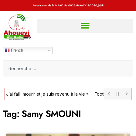
Autorisation de la HAAC No
0025/HAAC/12-2020/pl/P
French
illi mourir et je suis revenu à la vie »
Football / Côte d’Ivoire : l
Tag: Samy SMOUNI