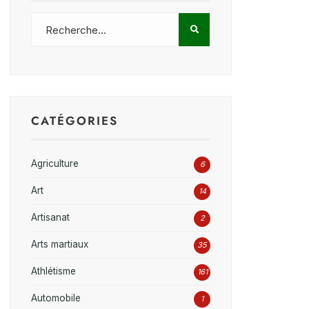
CATÉGORIES
Agriculture
6
Art
14
Artisanat
2
Arts martiaux
35
Athlétisme
161
Automobile
1