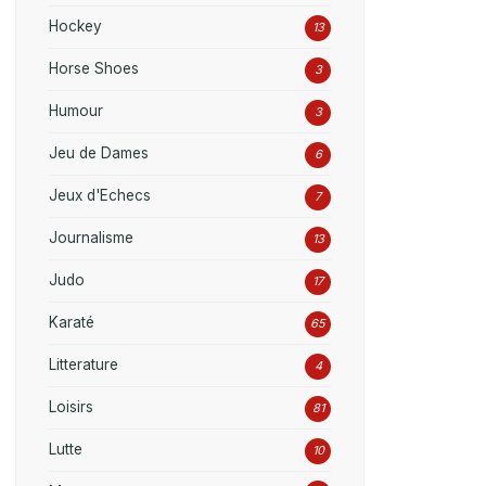
Hockey
13
Horse Shoes
3
Humour
3
Jeu de Dames
6
Jeux d'Echecs
7
Journalisme
13
Judo
17
Karaté
65
Litterature
4
Loisirs
81
Lutte
10