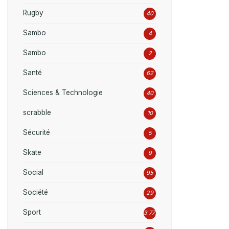
Rugby
40
Sambo
4
Sambo
2
Santé
62
Sciences & Technologie
40
scrabble
10
Sécurité
5
Skate
9
Social
95
Société
29
Sport
3 777