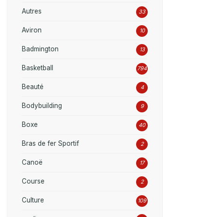
Autres
33
Aviron
10
Badmington
13
Basketball
794
Beauté
4
Bodybuilding
9
Boxe
40
Bras de fer Sportif
2
Canoë
17
Course
2
Culture
109