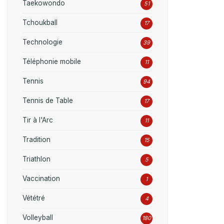
Taekowondo
51
Tchoukball
17
Technologie
39
Téléphonie mobile
11
Tennis
94
Tennis de Table
17
Tir à l'Arc
11
Tradition
15
Triathlon
5
Vaccination
1
Vététré
4
Volleyball
180