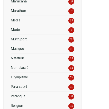
Maracana
19
Marathon
3
Média
39
Mode
1
MultiSport
237
Musique
22
Natation
28
Non classé
44
Olympisme
54
Para sport
22
Pétanque
14
Religion
36