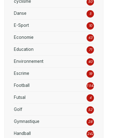
cyclisme
50
Danse
5
E-Sport
10
Economie
43
Education
71
Environnement
40
Escrime
19
Football
1 542
Futsal
4
Golf
52
Gymnastique
28
Handball
242