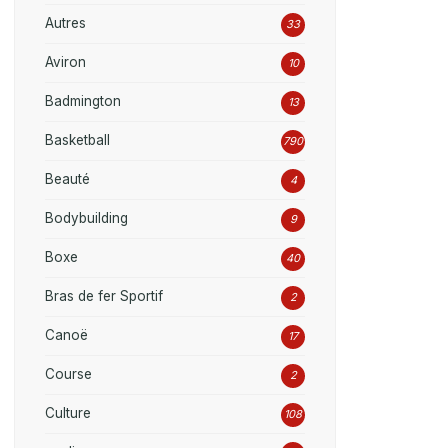
Autres
33
Aviron
10
Badmington
13
Basketball
790
Beauté
4
Bodybuilding
9
Boxe
40
Bras de fer Sportif
2
Canoë
17
Course
2
Culture
108