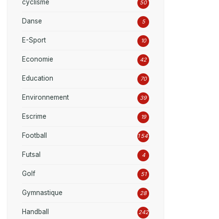
cyclisme
50
Danse
5
E-Sport
10
Economie
42
Education
70
Environnement
39
Escrime
19
Football
1 541
Futsal
4
Golf
51
Gymnastique
28
Handball
242