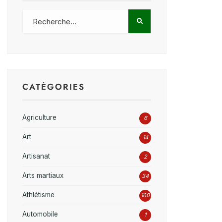
CATÉGORIES
Agriculture
6
Art
14
Artisanat
2
Arts martiaux
34
Athlétisme
160
Automobile
1