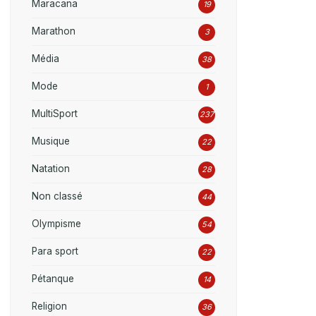
Maracana
19
Marathon
3
Média
38
Mode
1
MultiSport
237
Musique
22
Natation
28
Non classé
44
Olympisme
54
Para sport
22
Pétanque
14
Religion
36