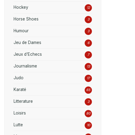
Hockey
12
Horse Shoes
3
Humour
3
Jeu de Dames
6
Jeux d'Echecs
7
Journalisme
13
Judo
17
Karaté
65
Litterature
3
Loisirs
80
Lutte
10