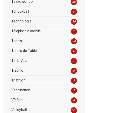
Taekowondo
50
Tchoukball
17
Technologie
39
Téléphonie mobile
11
Tennis
94
Tennis de Table
17
Tir à l'Arc
11
Tradition
14
Triathlon
5
Vaccination
1
Vététré
4
Volleyball
179