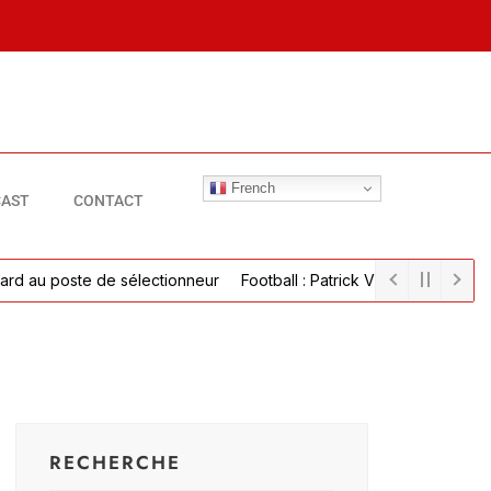
French
AST
CONTACT
 au poste de sélectionneur
Football : Patrick Vieira parvient à un 
RECHERCHE