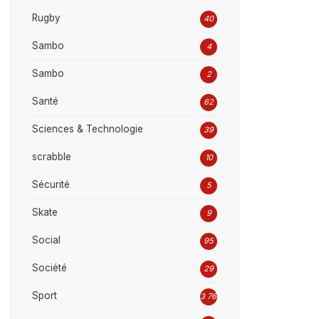
Rugby
40
Sambo
4
Sambo
2
Santé
62
Sciences & Technologie
39
scrabble
10
Sécurité
5
Skate
9
Social
95
Société
29
Sport
3 769