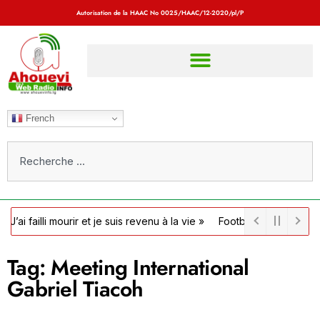
Autorisation de la HAAC No
0025/HAAC/12-2020/pl/P
French
lli mourir et je suis revenu à la vie »
Football / Côte d’Ivoire : la
Tag: Meeting International
Gabriel Tiacoh