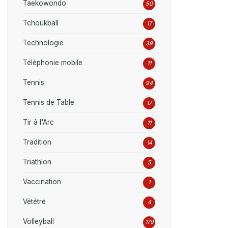
Taekowondo
50
Tchoukball
17
Technologie
39
Téléphonie mobile
11
Tennis
94
Tennis de Table
17
Tir à l'Arc
11
Tradition
14
Triathlon
5
Vaccination
1
Vététré
4
Volleyball
179