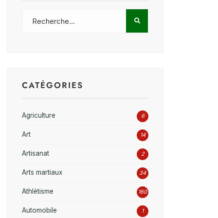
CATÉGORIES
Agriculture
6
Art
14
Artisanat
2
Arts martiaux
34
Athlétisme
160
Automobile
1