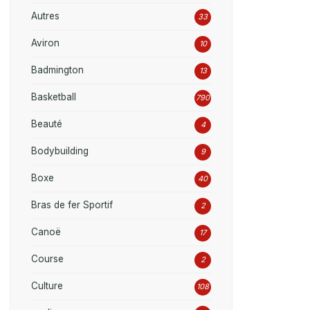
Autres
33
Aviron
10
Badmington
13
Basketball
790
Beauté
4
Bodybuilding
9
Boxe
40
Bras de fer Sportif
2
Canoë
17
Course
2
Culture
108