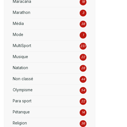
Maracana
19
Marathon
3
Média
38
Mode
1
MultiSport
237
Musique
22
Natation
28
Non classé
44
Olympisme
54
Para sport
22
Pétanque
14
Religion
36