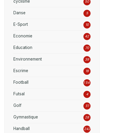
cyclisme
50
Danse
5
E-Sport
10
Economie
42
Education
70
Environnement
39
Escrime
19
Football
1 541
Futsal
4
Golf
51
Gymnastique
28
Handball
242