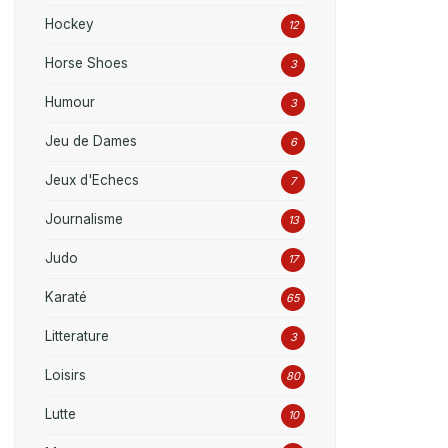
Hockey
12
Horse Shoes
3
Humour
3
Jeu de Dames
6
Jeux d'Echecs
7
Journalisme
13
Judo
17
Karaté
65
Litterature
3
Loisirs
80
Lutte
10