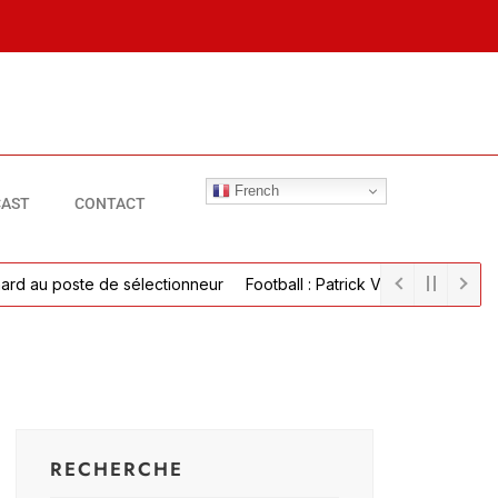
French
AST
CONTACT
 au poste de sélectionneur
Football : Patrick Vieira parvient à un 
RECHERCHE