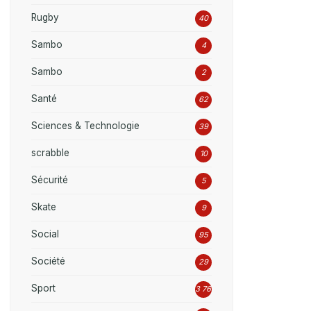
Rugby
40
Sambo
4
Sambo
2
Santé
62
Sciences & Technologie
39
scrabble
10
Sécurité
5
Skate
9
Social
95
Société
29
Sport
3 769