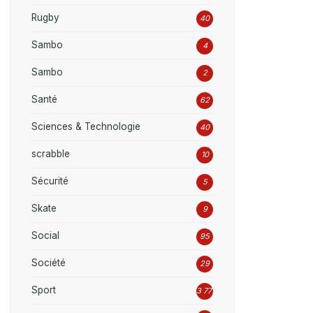
Rugby
40
Sambo
4
Sambo
2
Santé
62
Sciences & Technologie
40
scrabble
10
Sécurité
5
Skate
9
Social
95
Société
29
Sport
3 777