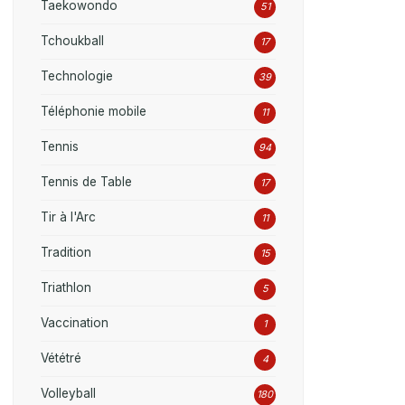
Taekowondo
51
Tchoukball
17
Technologie
39
Téléphonie mobile
11
Tennis
94
Tennis de Table
17
Tir à l'Arc
11
Tradition
15
Triathlon
5
Vaccination
1
Vététré
4
Volleyball
180