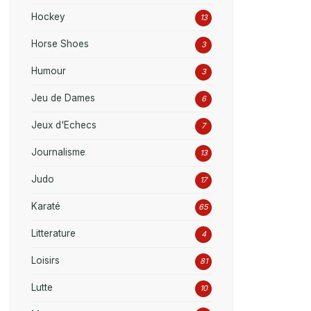
Hockey
13
Horse Shoes
3
Humour
3
Jeu de Dames
6
Jeux d'Echecs
7
Journalisme
13
Judo
17
Karaté
65
Litterature
4
Loisirs
81
Lutte
10