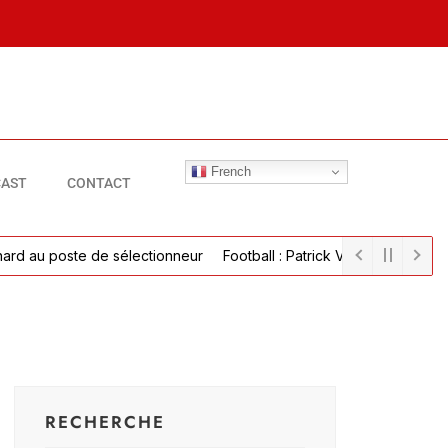
French
AST
CONTACT
 au poste de sélectionneur
Football : Patrick Vieira parvient à un 
RECHERCHE