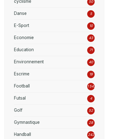
cyclisme
50
Danse
5
E-Sport
10
Economie
43
Education
71
Environnement
40
Escrime
19
Football
1 542
Futsal
4
Golf
52
Gymnastique
28
Handball
242