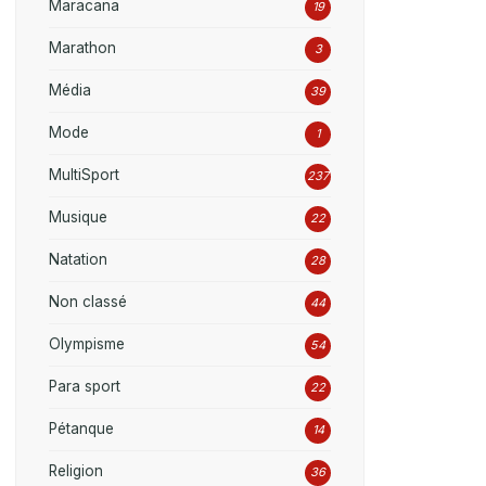
Maracana
19
Marathon
3
Média
39
Mode
1
MultiSport
237
Musique
22
Natation
28
Non classé
44
Olympisme
54
Para sport
22
Pétanque
14
Religion
36