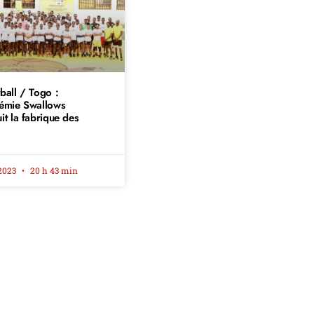
ball / Togo :
démie Swallows
it la fabrique des
s
 2023
20 h 43 min