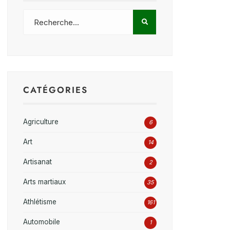
CATÉGORIES
Agriculture
6
Art
14
Artisanat
2
Arts martiaux
35
Athlétisme
161
Automobile
1