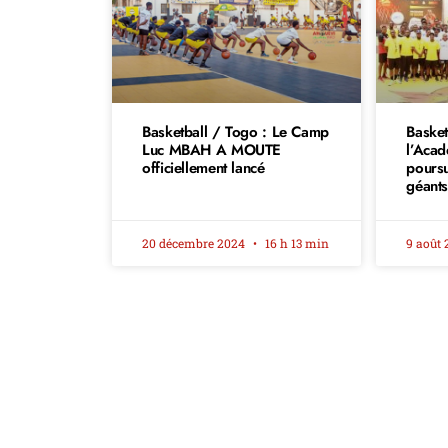
Basketball / Togo : Le Camp
Basket
Luc MBAH A MOUTE
l’Aca
officiellement lancé
poursu
géant
20 décembre 2024
16 h 13 min
9 août