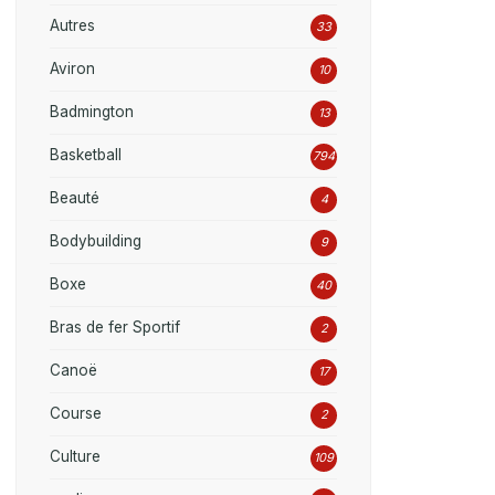
Autres
33
Aviron
10
Badmington
13
Basketball
794
Beauté
4
Bodybuilding
9
Boxe
40
Bras de fer Sportif
2
Canoë
17
Course
2
Culture
109