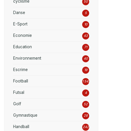
cyclisme
50
Danse
5
E-Sport
10
Economie
43
Education
71
Environnement
40
Escrime
19
Football
1 542
Futsal
4
Golf
52
Gymnastique
28
Handball
242