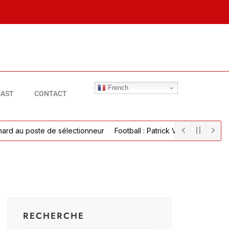
French
AST
CONTACT
 au poste de sélectionneur
Football : Patrick Vieira parvient à un
RECHERCHE