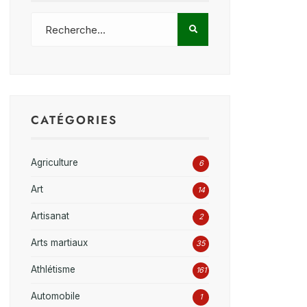
CATÉGORIES
Agriculture
6
Art
14
Artisanat
2
Arts martiaux
35
Athlétisme
161
Automobile
1