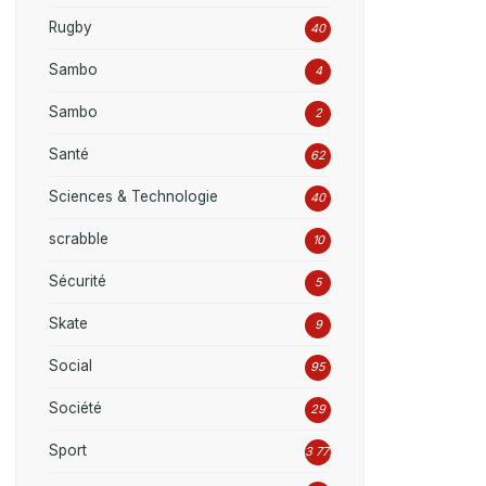
Rugby
40
Sambo
4
Sambo
2
Santé
62
Sciences & Technologie
40
scrabble
10
Sécurité
5
Skate
9
Social
95
Société
29
Sport
3 777