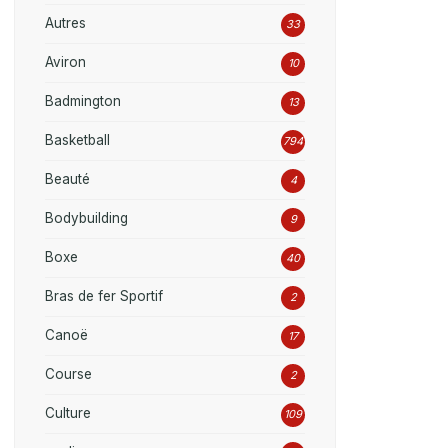
Autres
33
Aviron
10
Badmington
13
Basketball
794
Beauté
4
Bodybuilding
9
Boxe
40
Bras de fer Sportif
2
Canoë
17
Course
2
Culture
109