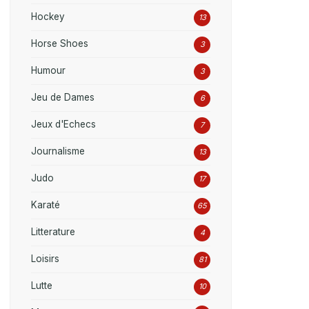
Hockey
13
Horse Shoes
3
Humour
3
Jeu de Dames
6
Jeux d'Echecs
7
Journalisme
13
Judo
17
Karaté
65
Litterature
4
Loisirs
81
Lutte
10