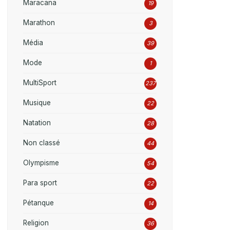
Maracana
19
Marathon
3
Média
39
Mode
1
MultiSport
237
Musique
22
Natation
28
Non classé
44
Olympisme
54
Para sport
22
Pétanque
14
Religion
36