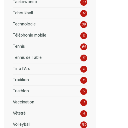
Taekowondo
51
Tchoukball
17
Technologie
39
Téléphonie mobile
11
Tennis
94
Tennis de Table
17
Tir à l'Arc
11
Tradition
15
Triathlon
5
Vaccination
1
Vététré
4
Volleyball
180